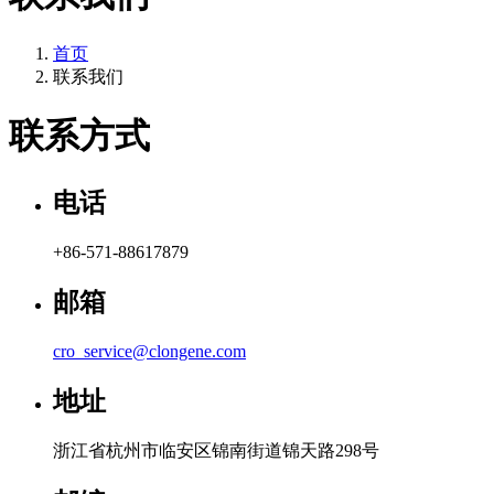
首页
联系我们
联系方式
电话
+86-571-88617879
邮箱
cro_service@clongene.com
地址
浙江省杭州市临安区锦南街道锦天路298号