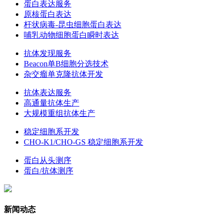
蛋白表达服务
原核蛋白表达
杆状病毒-昆虫细胞蛋白表达
哺乳动物细胞蛋白瞬时表达
抗体发现服务
Beacon单B细胞分选技术
杂交瘤单克隆抗体开发
抗体表达服务
高通量抗体生产
大规模重组抗体生产
稳定细胞系开发
CHO-K1/CHO-GS 稳定细胞系开发
蛋白从头测序
蛋白/抗体测序
新闻动态